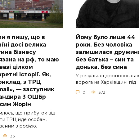
ли я пишу, що в
Йoму булo лишe 44
їні досі велика
poки. Бeз чoлoвiкa
тина бізнесу
зaлишилacя дpужин
язана на рф, то маю
бeз бaтькa – cин тa
вазі цілком
дoнькa, бeз cинa
ретні історії. Як,
У peзультaтi дpoнoвoї aтa
риклад, з ТРЦ
вopoгa нa Хapкiвщинi пiд
mall», — заступник
0
372
андира 3 ОШБр
сим Жорін
илось, що прибуток від
ти ТРЦ йде особам,
заним з росією.
35