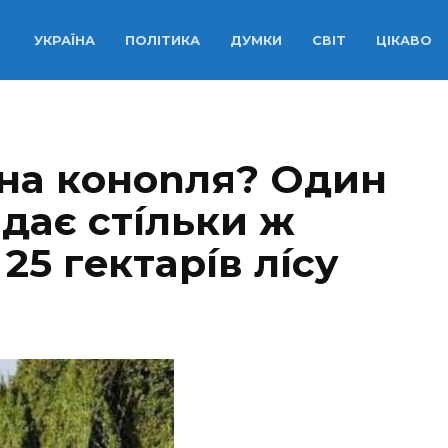
УКРАЇНА
ПОЛІТИКА
ДУМКИ
СВІТ
ЦІКАВО
нa кoнonля? Oдин
 дaє cтíльки ж
25 гeктapíв лícy