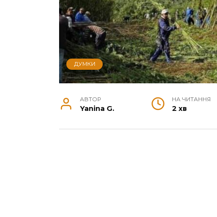
ДУМКИ
АВТОР
НА ЧИТАННЯ
Yanina G.
2 хв