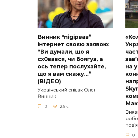
Винник “nіgірвав”
«Ко
інтернет своєю заявою:
Укра
“Ви думали, що я
час
сх0вався, чи боягуз, а
завʼ
ось тепер послухайте,
на у
що я вам скажу…”
конк
(ВІДЕО)
нап
Sky
Укpaїнcький cпiвaк Oлeг
ком
Винник
Мак
0
2.9к.
Вияв
робо
повʼя
0