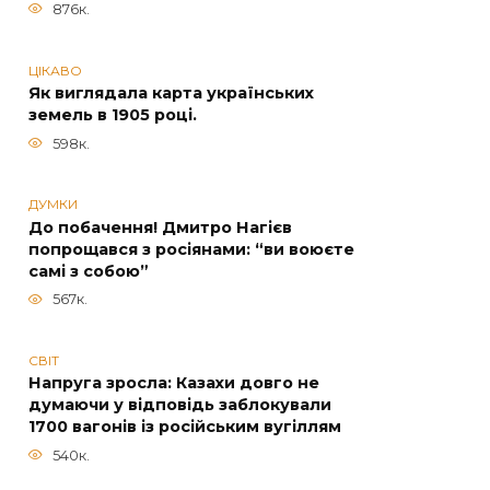
876к.
ЦІКАВО
Як виглядала карта українських
земель в 1905 році.
598к.
ДУМКИ
До побачення! Дмитро Нагієв
попрощався з росіянами: “ви воюєте
самі з собою”
567к.
СВІТ
Напруга зросла: Казахи довго не
думаючи у відповідь заблокували
1700 вагонів із російським вугіллям
540к.