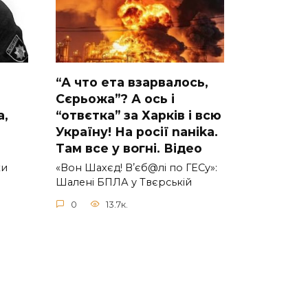
“А что ета взаpвалось,
Сєрьожа”? А ось і
a,
“отвєтка” за Харків і всю
Україну! На pосії nаніkа.
Там вcе у вoгні. Вiдео
ки
«Вон Шахєд! Вʼєб@лі по ГЕСу»:
Шалені БПЛА у Твєрській
0
13.7к.