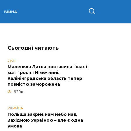
ВІЙНА
Сьогодні читають
СВІТ
Маленька Литва поставила “шах і
мат” росії і Німеччині.
Калінінградська область тепер
повністю заморожена
920к.
УКРАЇНА
Польща закриє нам небо над
Західною Україною – але є одна
умова