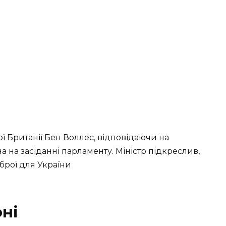
ї Британії Бен Воллес, відповідаючи на
на засіданні парламенту. Міністр підкреслив,
зброї для України
ні