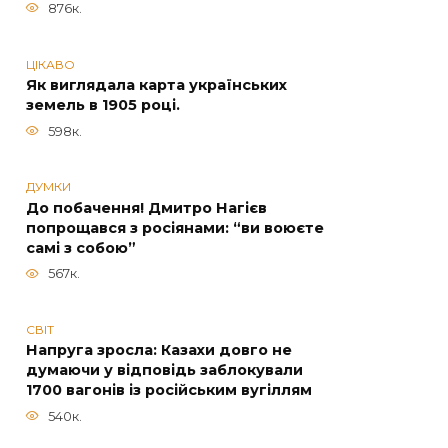
876к.
ЦІКАВО
Як виглядала карта українських
земель в 1905 році.
598к.
ДУМКИ
До побачення! Дмитро Нагієв
попрощався з росіянами: “ви воюєте
самі з собою”
567к.
СВІТ
Напруга зросла: Казахи довго не
думаючи у відповідь заблокували
1700 вагонів із російським вугіллям
540к.