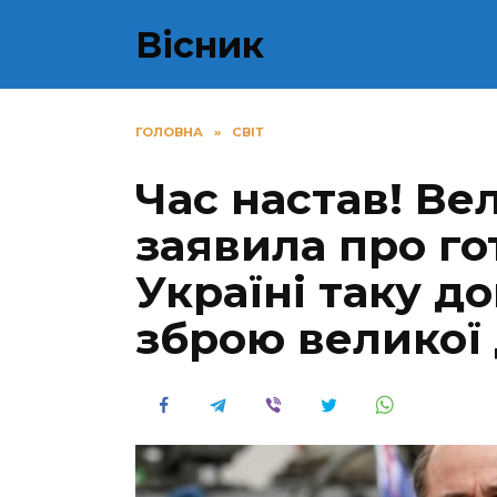
Перейти
Вісник
до
вмісту
ГОЛОВНА
»
СВІТ
Час настав! Ве
заявила про го
Україні таку д
зброю великої 