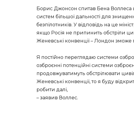
Борис Джонсон спитав Бена Воллеса 
систем більшої дальності для знищен
безпілотників. У відповідь на це міні
якщо Росія не припинить обстріли цив
Женевські конвенції – Лондон зможе п
Я постійно переглядаю системи озброє
озброєнні потенційні системи озброєн
продовжуватимуть обстрілювати циві
Женевські конвенції, то я буду відкр
робити далі,
– заявив Воллес.