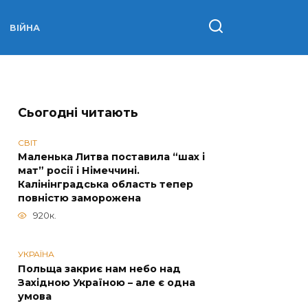
ВІЙНА
Сьогодні читають
СВІТ
Маленька Литва поставила “шах і
мат” росії і Німеччині.
Калінінградська область тепер
повністю заморожена
920к.
УКРАЇНА
Польща закриє нам небо над
Західною Україною – але є одна
умова