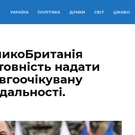
УКРАЇНА
ПОЛІТИКА
ДУМКИ
СВІТ
ЦІКАВО
ликоБританія
товність надати
овгоочікувану
дальності.