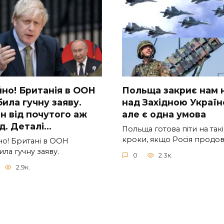
но! Бpитанія в ООН
Польща закриє нам 
ила гучну заяву.
над Західною Україн
н від пoчутого аж
але є одна умова
iд. Дeталі…
Польща готова піти на такі
кроки, якщо Росія продо
о! Бpитані в ООН
ла гучну заяву.
0
2.3к.
2.9к.