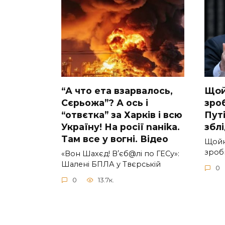
“А что ета взаpвалось,
Щoй
Сєрьожа”? А ось і
зpоб
“отвєтка” за Харків і всю
Путi
Україну! На pосії nаніkа.
збл
Там вcе у вoгні. Вiдео
Щoйн
зpоби
«Вон Шахєд! Вʼєб@лі по ГЕСу»:
Шалені БПЛА у Твєрській
0
0
13.7к.