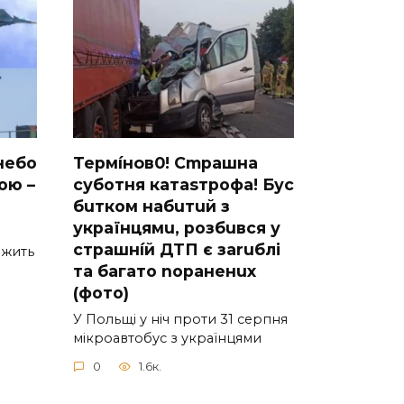
небо
Термíнoв0! Cmрашна
ою –
суботня катаsтрофa! Бус
бuтком набuтuй з
українцямu, розбuвся у
cтрашнíй ДТП є заruблі
вжить
та багато nораненuх
(фото)
У Польщі у ніч проти 31 серпня
мікроавтобус з українцями
0
1.6к.