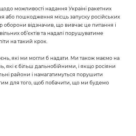
щодо можливості надання Україні ракетних
ня або пошкодження місць запуску російських
стр оборони відзначив, що вивчає це питання і
ільних об’єктів та надалі порушуватиме
іти на такий крок.
нь, які ми могли б надати. Ми також маємо на
ь, які є більш дальнобійними, і якщо росіяни
льні райони і намагатимуться порушити
итим для того, щоб побачити, що ми будемо