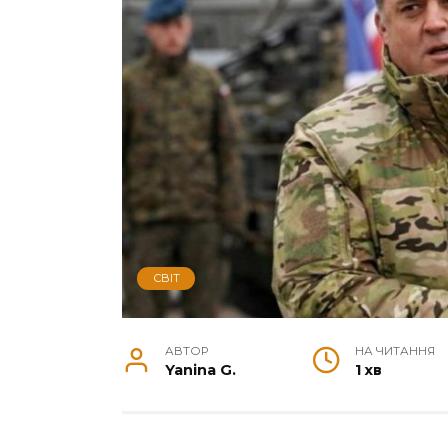
СВІТ
АВТОР
НА ЧИТАННЯ
Yanina G.
1 хв