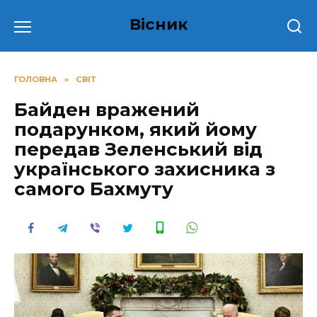
Перейти
Вісник
до
вмісту
ГОЛОВНА
»
СВІТ
Бaйдeн вражений
подарунком, який йому
передав Зеленський вiд
yкpaїнcькoгo зaxиcникa з
самого Бaxмyту