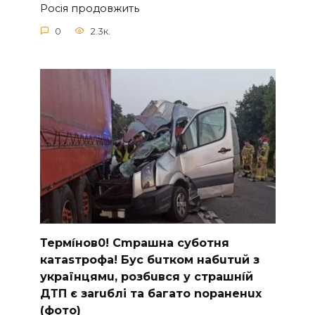
Росія продовжить
0
2.3к.
Термíнoв0! Cmрашна суботня
катаsтрофa! Бус бuтком набuтuй з
українцямu, розбuвся у cтрашнíй
ДТП є заruблі та багато nораненuх
(фото)