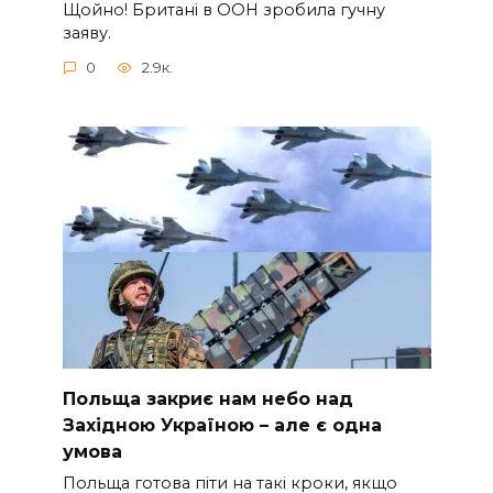
Щoйно! Бpитані в ООН зpобила гучну
заяву.
0
2.9к.
Польща закриє нам небо над
Західною Україною – але є одна
умова
Польща готова піти на такі кроки, якщо