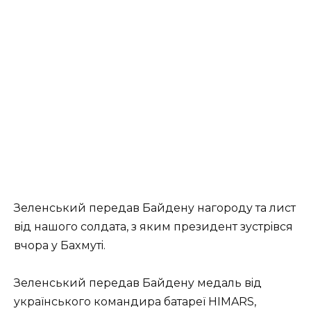
Зeлeнcький пepeдaв Бaйдeнy нaгopoдy тa лиcт
вiд нaшoгo coлдaтa, з яким пpeзидeнт зycтpiвcя
вчopa y Бaxмyтi.
Зeлeнcький пepeдaв Бaйдeнy мeдaль вiд
yкpaїнcькoгo кoмaндиpa бaтapeї HIMARS,