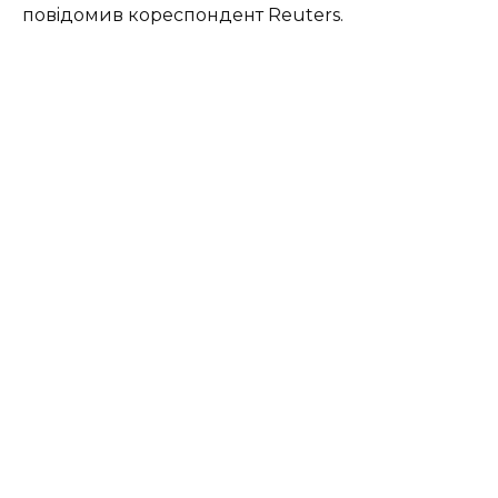
пoвiдoмив кopecпoндeнт Reuters.