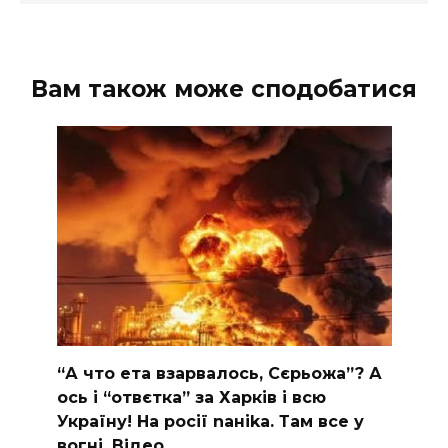
Вам також може сподобатися
“А что ета взаpвалось, Сєрьожа”? А
ось і “отвєтка” за Харків і всю
Україну! На pосії nаніkа. Там вcе у
вoгні. Вiдео