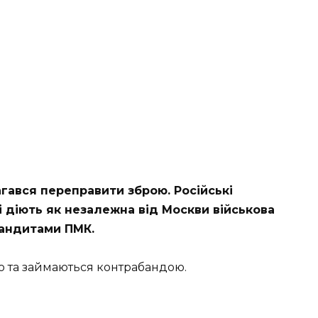
гався переправити зброю. Російські
і діють як незалежна від Москви військова
бандитами ПМК.
о та займаються контрабандою.