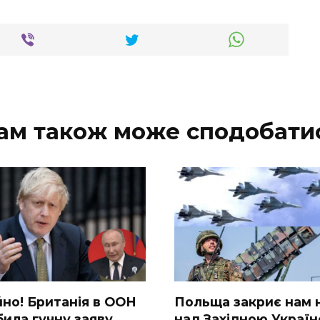
ам також може сподобати
но! Бpитанія в ООН
Польща закриє нам 
ила гучну заяву.
над Західною Україн