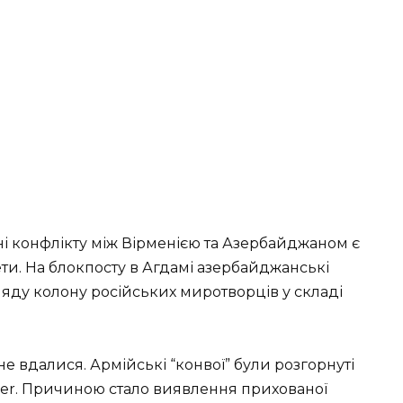
і конфлікту між Вірменією та Азербайджаном є
ети. На блокпосту в Агдамі азербайджанські
яду колону російських миротворців у складі
е вдалися. Армійські “конвої” були розгорнуті
tter. Причиною стало виявлення прихованої