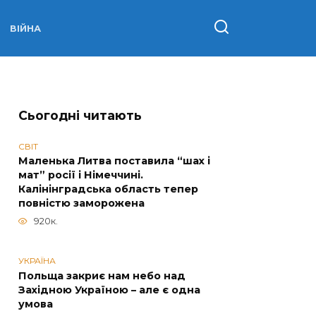
ВІЙНА
Сьогодні читають
СВІТ
Маленька Литва поставила “шах і
мат” росії і Німеччині.
Калінінградська область тепер
повністю заморожена
920к.
УКРАЇНА
Польща закриє нам небо над
Західною Україною – але є одна
умова