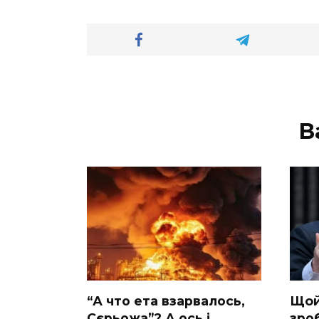
В
“А что ета взаpвалось,
Щoй
Сєрьожа”? А ось і
зpоб