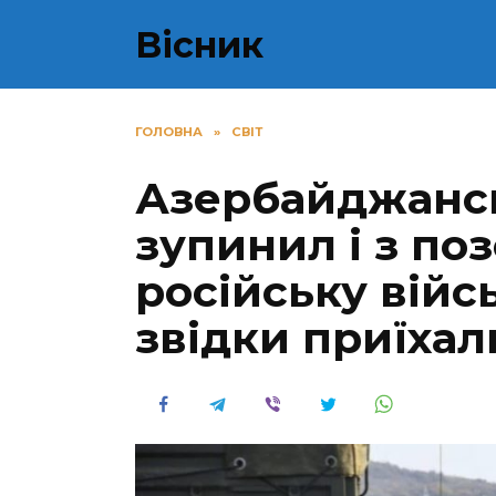
Перейти
Вісник
до
вмісту
ГОЛОВНА
»
СВІТ
Азербайджансь
зупинил і з по
російську війс
звідки приїхал