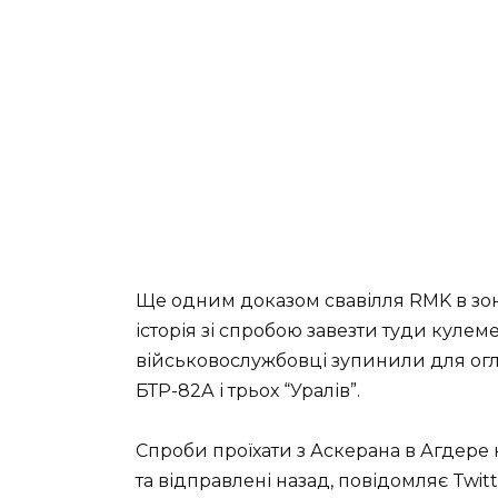
Ще одним доказом свавілля RMK в зон
історія зі спробою завезти туди кулем
військовослужбовці зупинили для огл
БТР-82А і трьох “Уралів”.
Спроби проїхати з Аскерана в Агдере н
та відправлені назад, повідомляє Twi