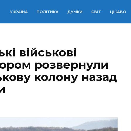
УКРАЇНА
ПОЛІТИКА
ДУМКИ
СВІТ
ЦІКАВО
кі військові
зором розвернули
ькову колону назад
и