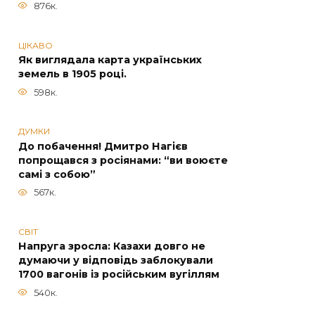
876к.
ЦІКАВО
Як виглядала карта українських
земель в 1905 році.
598к.
ДУМКИ
До побачення! Дмитро Нагієв
попрощався з росіянами: “ви воюєте
самі з собою”
567к.
СВІТ
Напруга зросла: Казахи довго не
думаючи у відповідь заблокували
1700 вагонів із російським вугіллям
540к.