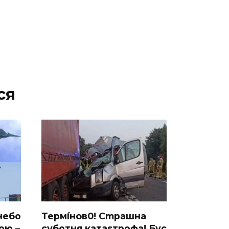
ся
небо
Термíнoв0! Cmрашна
ою –
суботня катаsтрофa! Бус