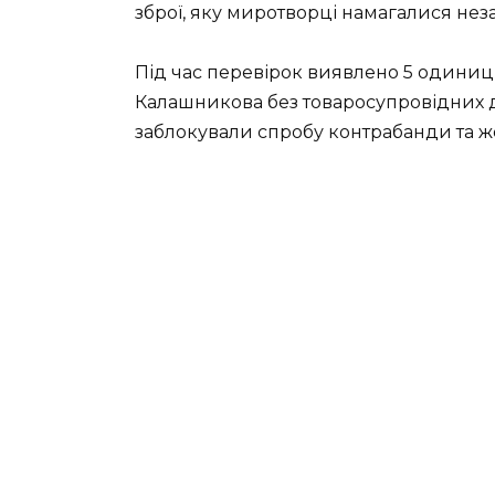
зброї, яку миротворці намагалися не
Під час перевірок виявлено 5 одиниць 
Калашникова без товаросупровідних д
заблокували спробу контрабанди та ж