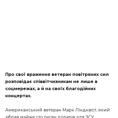
Про свої враження ветеран повітряних сил
розповідає співвітчизникам не лише в
соцмережах, а й на своїх благодійних
концертах.
Американський ветеран Марк Ліндквіст, який
зібрав майже сто тисяч доларів для ЗСУ,