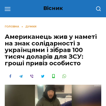
Перейти
Вісник
до
вмісту
ГОЛОВНА
»
ДУМКИ
Американець жив у наметі
на знак солідарності з
українцями і зібрав 100
тисяч доларів для ЗСУ:
гроші привіз особисто