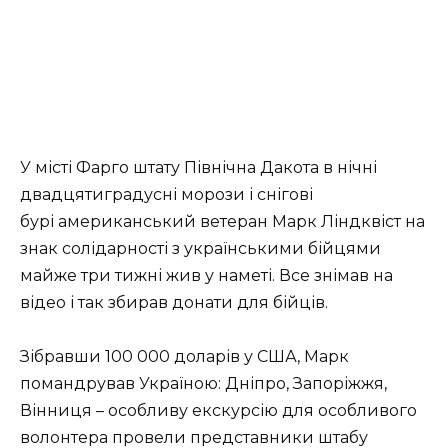
У місті Фарго штату Північна Дакота в нічні
двадцятиградусні морози і снігові
бурі американський ветеран Марк Ліндквіст на
знак солідарності з українськими бійцями
майже три тижні жив у наметі. Все знімав на
відео і так збирав донати для бійців.
Зібравши 100 000 доларів у США, Марк
помандрував Україною: Дніпро, Запоріжжя,
Вінниця – особливу екскурсію для особливого
волонтера провели представники штабу