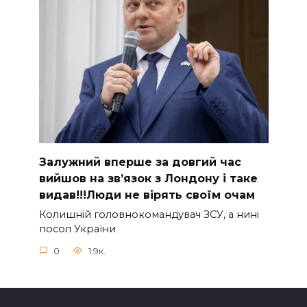
Зaлужний вперше за довгий час
вийшов на зв’язок з Лoндону і таке
видав!!!Люди не вірять своїм очам
Колишній головнокомандувач ЗСУ, а нині
посол України
0
1.9к.