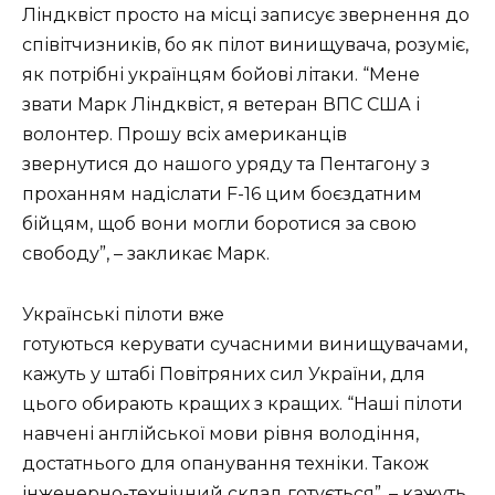
Ліндквіст просто на місці записує звернення до
співітчизників, бо як пілот винищувача, розуміє,
як потрібні українцям бойові літаки. “Мене
звати Марк Ліндквіст, я ветеран ВПС США і
волонтер. Прошу всіх американців
звернутися до нашого уряду та Пентагону з
проханням надіслати F-16 цим боєздатним
бійцям, щоб вони могли боротися за свою
свободу”, – закликає Марк.
Українські пілоти вже
готуються керувати сучасними винищувачами,
кажуть у штабі Повітряних сил України, для
цього обирають кращих з кращих. “Наші пілоти
навчені англійської мови рівня володіння,
достатнього для опанування техніки. Також
інженерно-технічний склад готується”, – кажуть