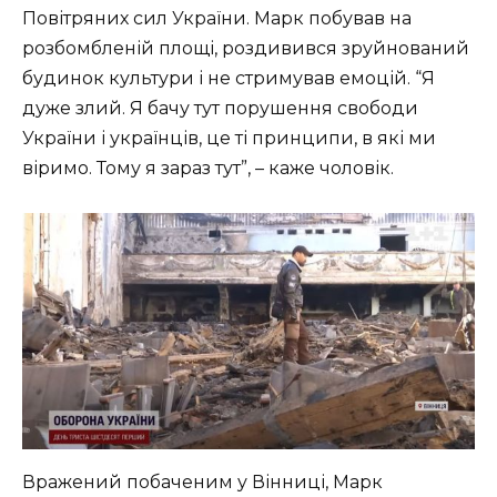
Повітряних сил України. Марк побував на
розбомбленій площі, роздивився зруйнований
будинок культури і не стримував емоцій. “Я
дуже злий. Я бачу тут порушення свободи
України і українців, це ті принципи, в які ми
віримо. Тому я зараз тут”, – каже чоловік.
Вражений побаченим у Вінниці, Марк