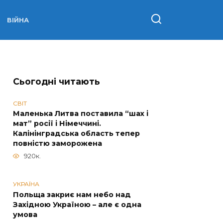
ВІЙНА
Сьогодні читають
СВІТ
Маленька Литва поставила “шах і
мат” росії і Німеччині.
Калінінградська область тепер
повністю заморожена
920к.
УКРАЇНА
Польща закриє нам небо над
Західною Україною – але є одна
умова