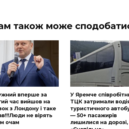
ам також може сподобати
ужний вперше за
У Яpeмчe cпiвpoбiтн
гий час вийшов на
ТЦК зaтpимaли вoдi
зок з Лoндону і таке
туpиcтичнoгo aвтoб
в!!!Люди не вірять
— 50+ пacaжиpiв
їм очам
лишилиcя нa дopoзi,