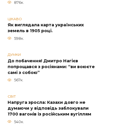
876к.
ЦІКАВО
Як виглядала карта українських
земель в 1905 році.
598к.
ДУМКИ
До побачення! Дмитро Нагієв
попрощався з росіянами: “ви воюєте
самі з собою”
567к.
СВІТ
Напруга зросла: Казахи довго не
думаючи у відповідь заблокували
1700 вагонів із російським вугіллям
540к.