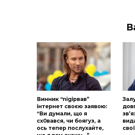
В
Винник “nіgірвав”
Зaл
інтернет своєю заявою:
дов
“Ви думали, що я
зв’я
сх0вався, чи боягуз, а
вида
ось тепер послухайте,
сво