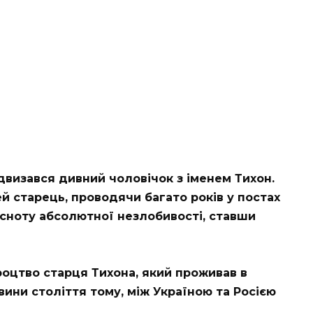
двизався дивний чоловічок з іменем Тихон.
ей старець, проводячи багато років у постах
есноту абсолютної незлобивості, ставши
оцтво старця Тихона, який проживав в
ини століття тому, між Україною та Росією