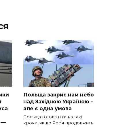
ся
ики
Польща закриє нам небо
я
над Західною Україною –
уca
але є одна умова
Польща готова піти на такі
 —
кроки, якщо Росія продовжить