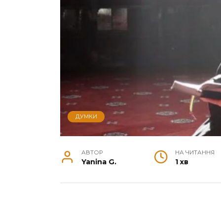
ДУМКИ
АВТОР
НА ЧИТАННЯ
Yanina G.
1 хв