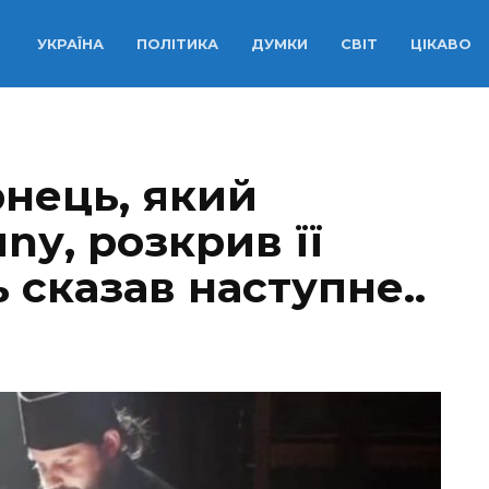
УКРАЇНА
ПОЛІТИКА
ДУМКИ
СВІТ
ЦІКАВО
нець, який
nу, розкрив її
 сказав наступне..