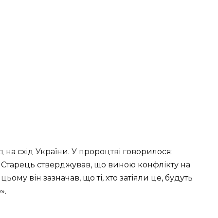
на схід України. У пророцтві говорилося:
. Старець стверджував, що виною конфлікту на
ьому він зазначав, що ті, хто затіяли це, будуть
».