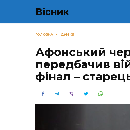
Перейти
Вісник
до
вмісту
ГОЛОВНА
»
ДУМКИ
Афонський чер
передбачив вій
фінал – старець