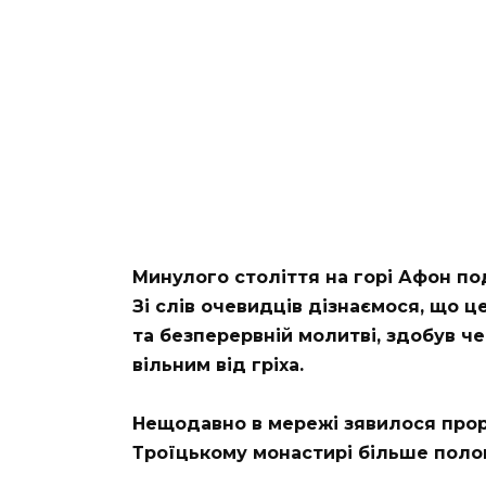
Минулого століття на горі Афон по
Зі слів очевидців дізнаємося, що ц
та безперервній молитві, здобув ч
вільним від гріха.
Нещодавно в мережі зявилося прор
Троїцькому монастирі більше полов