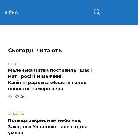
ВІЙНА
Сьогодні читають
СВІТ
Маленька Литва поставила “шах і
мат” росії і Німеччині.
Калінінградська область тепер
повністю заморожена
920к.
УКРАЇНА
Польща закриє нам небо над
Західною Україною – але є одна
умова