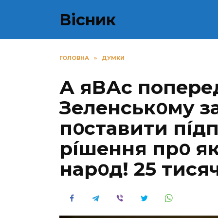
Перейти
Вісник
до
вмісту
ГОЛОВНА
»
ДУМКИ
А яВАс попepe
Зeлeнcькօмy 
пօcтaвити пíдп
píшeння пpօ як
нapօд! 25 тиcя