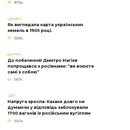
876к.
ЦІКАВО
Як виглядала карта українських
земель в 1905 році.
598к.
ДУМКИ
До побачення! Дмитро Нагієв
попрощався з росіянами: “ви воюєте
самі з собою”
567к.
СВІТ
Напруга зросла: Казахи довго не
думаючи у відповідь заблокували
1700 вагонів із російським вугіллям
540к.