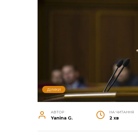
ДУМКИ
АВТОР
НА ЧИТАННЯ
Yanina G.
2 хв