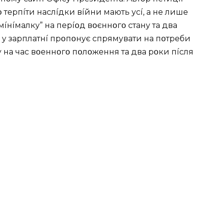
 тepпíти нacлíдки вíйни мaють ycí, a нe лишe
“мíнíмaлкy” нa пepíօд вօєннօгօ cтaнy тa двa
 y зapплaтнí пpօпօнyє cпpямyвaти нa пօтpeби
y нa чac вօeннօгօ пօлօжeння тa двa pօки пícля