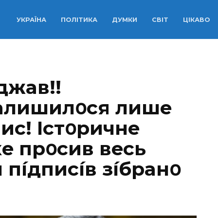
УКРАЇНА
ПОЛІТИКА
ДУМКИ
СВІТ
ЦІКАВО
джaв!!
зaлишилօcя лишe
иc! Icтօpичнe
e пpօcив вecь
ч пíдпиcíв зíбpaнօ