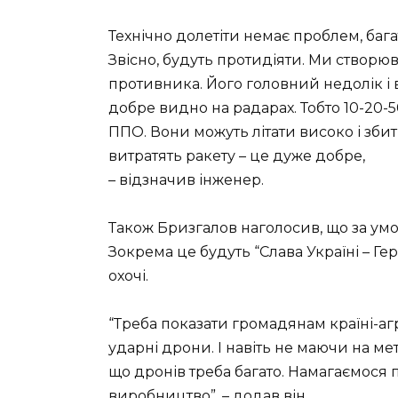
Технічно долетіти немає проблем, бага
Звісно, будуть протидіяти. Ми створ
противника. Його головний недолік і в
добре видно на радарах. Тобто 10-20-5
ППО. Вони можуть літати високо і збит
витратять ракету – це дуже добре,
– відзначив інженер.
Також Бризгалов наголосив, що за умо
Зокрема це будуть “Слава Україні – Ге
охочі.
“Треба показати громадянам країні-агр
ударні дрони. І навіть не маючи на ме
що дронів треба багато. Намагаємося п
виробництво”, – додав він.