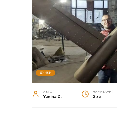
ДУМКИ
АВТОР
НА ЧИТАННЯ
Yanina G.
2 хв