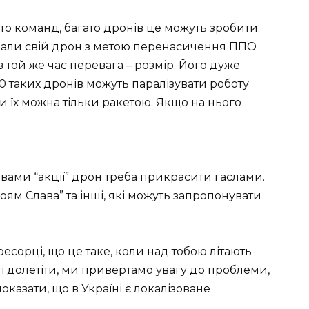
то команд, багато дронів це можуть зробити.
ювали свій дрон з метою перенасичення ППО
 той же час перевага – розмір. Його дуже
0 таких дронів можуть паралізувати роботу
и їх можна тільки ракетою. Якщо на нього
вами “акції” дрон треба прикрасити гаслами.
роям Слава” та інші, які можуть запропонувати
есорці, що це таке, коли над тобою літають
ті долетіти, ми привертамо увагу до проблеми,
оказати, що в Україні є локалізоване