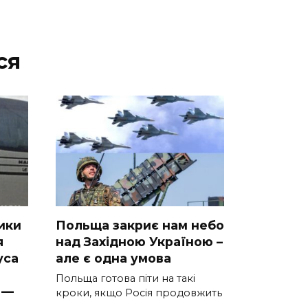
ся
ики
Польща закриє нам небо
я
над Західною Україною –
уca
але є одна умова
Польща готова піти на такі
 —
кроки, якщо Росія продовжить