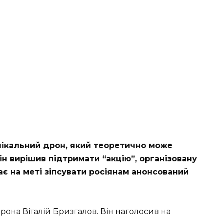
нікальний дрон, який теоретично може
ін вирішив підтримати “акцію”, організовану
ає на меті зіпсувати росіянам анонсований
она Віталій Бризгалов. Він наголосив на