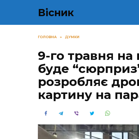
Перейти
Вісник
до
вмісту
ГОЛОВНА
»
ДУМКИ
9-го травня на
буде “сюрприз”
розробляє дро
картину на пар