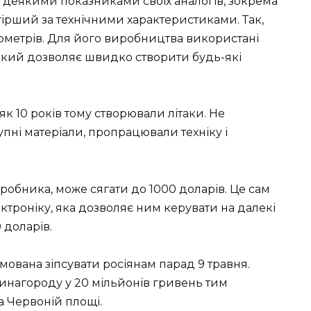
а деякими показниками своїх аналогів, зокрема
 гірший за технічними характеристиками. Так,
лометрів. Для його виробництва використані
 який дозволяє швидко створити будь-які
як 10 років тому створювали літаки. Не
упні матеріали, пропрацювали техніку і
зробника, може сягати до 1000 доларів. Це сам
ектроніку, яка дозволяє ним керувати на далекі
 доларів.
прямована зіпсувати росіянам парад 9 травня.
винагороду у 20 мільйонів гривень тим
 Червоній площі.