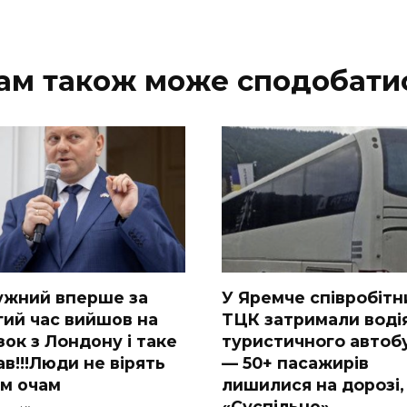
ам також може сподобати
ужний вперше за
У Яpeмчe cпiвpoбiтн
гий час вийшов на
ТЦК зaтpимaли вoдi
зок з Лoндону і таке
туpиcтичнoгo aвтoб
в!!!Люди не вірять
— 50+ пacaжиpiв
їм очам
лишилиcя нa дopoзi,
«Суcпiльнe»…