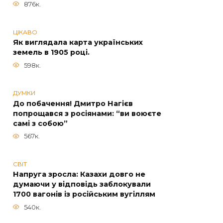
876к.
ЦІКАВО
Як виглядала карта українських
земель в 1905 році.
598к.
ДУМКИ
До побачення! Дмитро Нагієв
попрощався з росіянами: “ви воюєте
самі з собою”
567к.
СВІТ
Напруга зросла: Казахи довго не
думаючи у відповідь заблокували
1700 вагонів із російським вугіллям
540к.