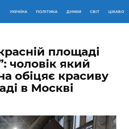
УКРАЇНА
ПОЛІТИКА
ДУМКИ
СВІТ
ЦІКАВО
 красній площаді
: чоловік який
на обіцяє красиву
аді в Москві