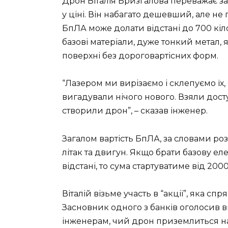
Дрон Віталія Бризгалова переважає з
у ціні. Він набагато дешевший, але не
БпЛА може долати відстані до 700 кі
базові матеріали, дуже тонкий метал,
поверхні без дороговартісних форм.
“Лазером ми вирізаємо і склепуємо їх, 
вигадували нічого нового. Взяли дост
створили дрон”, – сказав інженер.
Загалом вартість БпЛА, за словами ро
літак та двигун. Якщо брати базову ел
відстані, то сума стартуватиме від 2000
Віталій візьме участь в “акції”, яка с
Засновник одного з банків оголосив 
інженерам, чий дрон приземлиться на