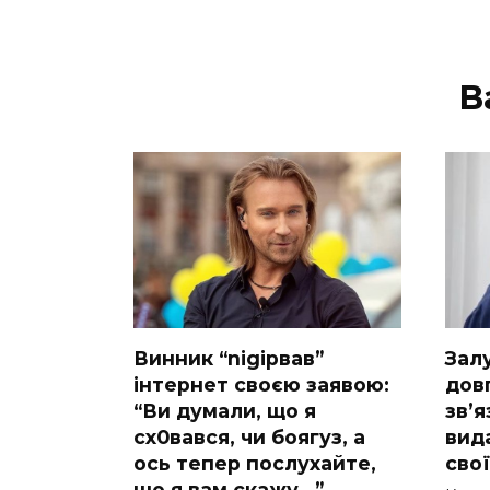
В
Винник “nіgірвав”
Зaл
інтернет своєю заявою:
дов
“Ви думали, що я
зв’я
сх0вався, чи боягуз, а
вида
ось тепер послухайте,
сво
що я вам скажу…”