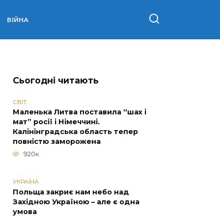
ВІЙНА
Сьогодні читають
СВІТ
Маленька Литва поставила “шах і
мат” росії і Німеччині.
Калінінградська область тепер
повністю заморожена
920к.
УКРАЇНА
Польща закриє нам небо над
Західною Україною – але є одна
умова