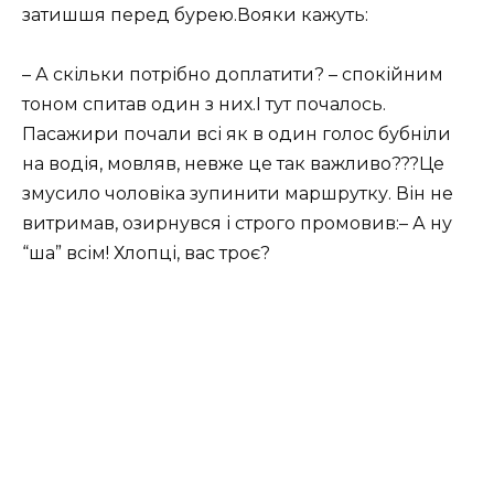
затишшя перед бурею.Вояки кажуть:
– А скільки потрібно доплатити? – спокійним
тоном спитав один з них.І тут почалось.
Пасажири почали всі як в один голос бубніли
на водія, мовляв, невже це так важливо???Це
змусило чоловіка зупинити маршрутку. Він не
витримав, озирнувся і строго промовив:– А ну
“ша” всім! Хлопці, вас троє?