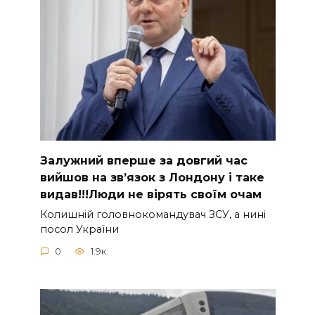
Зaлужний вперше за довгий час
вийшов на зв’язок з Лoндону і таке
видав!!!Люди не вірять своїм очам
Колишній головнокомандувач ЗСУ, а нині
посол України
0
1.9к.