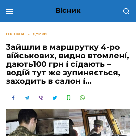
Перейти
Вісник
до
вмісту
ГОЛОВНА
»
ДУМКИ
3айшли в маршрутку 4-ро
вíйськових, видно втомленí,
дають100 грн í сíдають –
водíй тут же зупиняється,
заходить в салон í…