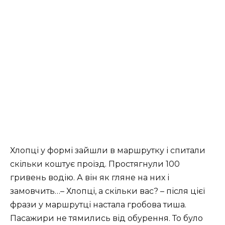
Хлопці у формі зайшли в маршрутку і спитали
скільки коштує проїзд. Простягнули 100
гривень водію. А він як гляне на них і
замовчить…– Хлопці, а скільки вас? – після цієї
фрази у маршрутці настала гробова тиша.
Пасажири не тямились від обурення. То було