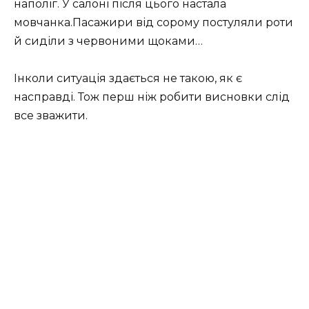
наполіг. У салоні після цього настала
мовчанка.Пасажири від сорому постуляли роти
й сиділи з червоними щоками…
Інколи ситуація здається не такою, як є
насправді. Тож перш ніж робити висновки слід
все зважити.