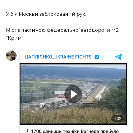
У бік Москви заблокований рух.
Міст є частиною федеральної автодороги М2
“Крим”ʼ