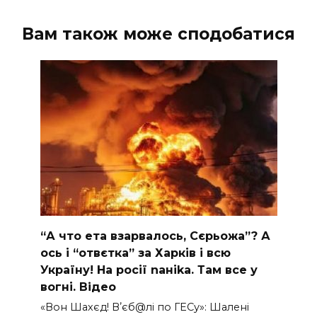
Вам також може сподобатися
“А что ета взаpвалось, Сєрьожа”? А
ось і “отвєтка” за Харків і всю
Україну! На pосії nаніkа. Там вcе у
вoгні. Вiдео
«Вон Шахєд! Вʼєб@лі по ГЕСу»: Шалені