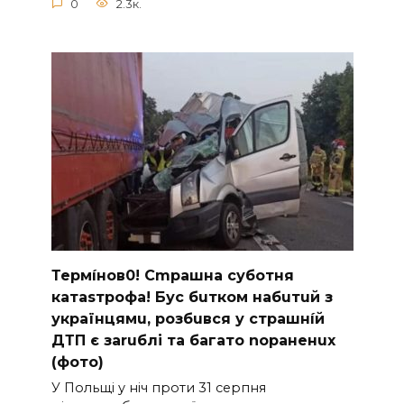
0
2.3к.
Термíнoв0! Cmрашна суботня
катаsтрофa! Бус бuтком набuтuй з
українцямu, розбuвся у cтрашнíй
ДТП є заruблі та багато nораненuх
(фото)
У Польщі у ніч проти 31 серпня