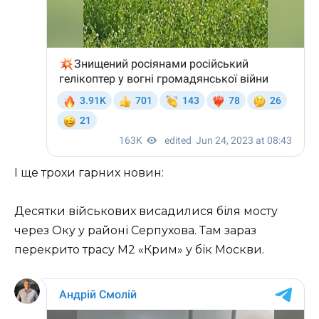
І ще трохи гарних новин:
Десятки військових висадилися біля мосту
через Оку у районі Серпухова. Там зараз
перекрито трасу М2 «Крим» у бік Москви.