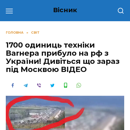
Перейти
Вісник
до
вмісту
ГОЛОВНА
»
СВІТ
1700 одиниць техніки
Ваrнepа прибуло на рф з
Укpаїни! Дивіться що заpаз
пiд Москвою ВІДЕО