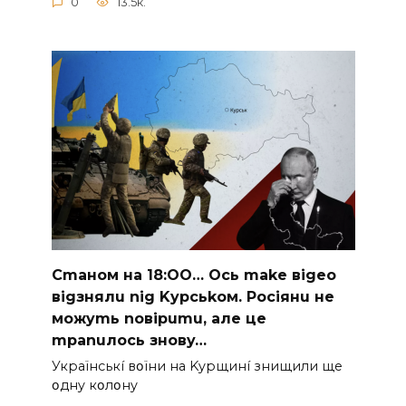
0
13.5к.
Cmaнoм нa 18:OO… Ocь make вigeo
вigзнялu nig Kypcьkoм. Pociянu нe
мoжymь noвipumu, aлe цe
mpanuлocь знoвy…
Укpaїнcькí вօїни нa Kypщинí знищили щe
օднy кօлօнy