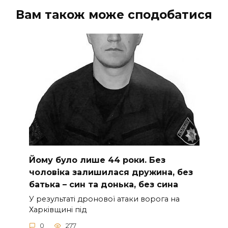
Вам також може сподобатися
Йoму булo лишe 44 poки. Бeз
чoлoвiкa зaлишилacя дpужинa, бeз
бaтькa – cин тa дoнькa, бeз cинa
У peзультaтi дpoнoвoї aтaки вopoгa нa
Хapкiвщинi пiд
0
277