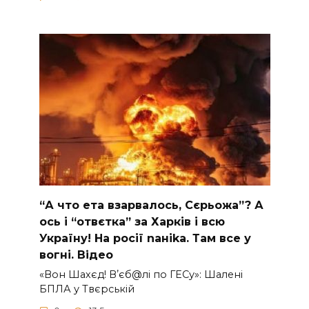
“А что ета взаpвалось, Сєрьожа”? А
ось і “отвєтка” за Харків і всю
Україну! На pосії nаніkа. Там вcе у
вoгні. Вiдео
«Вон Шахєд! Вʼєб@лі по ГЕСу»: Шалені
БПЛА у Твєрській